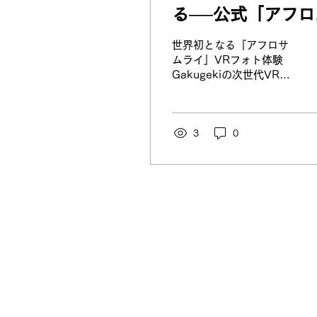
る──公式「アフロ
ムライ」VRフォト
世界初となる『アフロサ
体験、CES
ムライ』VRフォト体験
Gakugekiの次世代VRエ
2026（米国ラス
ンターテインメントプラ
ガス）でグローバ
ットフォーム上で公開 —
GONZO × Gakugekiの
公開
公式コラボレーション —
3
0
日本のアニメーションス
タジオ GONZO と、VR
エンターテインメントプ
ラットフォームを開発す
る Gakugeki は、世界初
となる『アフロサムラ
イ』VRフォト体験を、
Gakugekiの次世代VRエ
ンターテインメントプラ
ットフォーム上で公開し
株式会社学檄
（Gak
ます。 本VR体験では、
ファンが『アフロサムラ