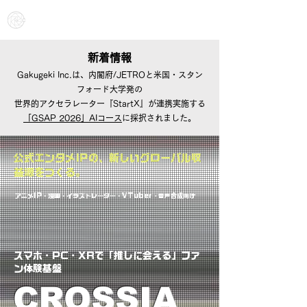
Gakugeki Inc.
新着情報
Gakugeki Inc.は、内閣府/JETROと米国・スタン
フォード大学発の
世界的アクセラレーター『StartX』が連携実施する
「GSAP 2026」AIコース
に採択されました。
公式エンタメIPの、新しいグローバル収
益源をつくる。
アニメIP・漫画・イラストレーター・VTuber・音声合成向け
スマホ・PC・XRで「推しに会える」ファ
ン体験基盤
CROSSIA