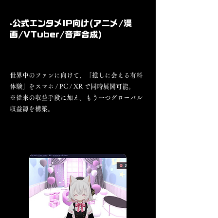
▫️公式エンタメIP向け(アニメ/漫
画/VTuber/音声合成)
世界中のファンに向けて、「推しに会える有料
体験」をスマホ / PC / XR で同時展開可能。
※従来の収益手段に加え、もう一つグローバル
収益源を構築。