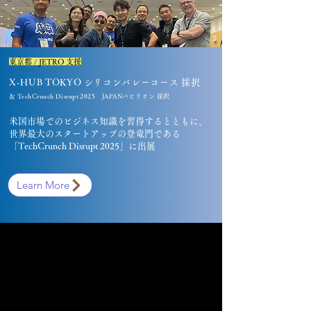
東京都 / JETRO 支援
X-HUB TOKYO シリコンバレーコース 採択
＆ TechCrunch Disrupt 2025
​JAPANパビリオン 採択
米国市場でのビジネス知識を習得するとともに、
世界最大のスタートアップの登竜門である
「TechCrunch Disrupt 2025」に出展
Learn More