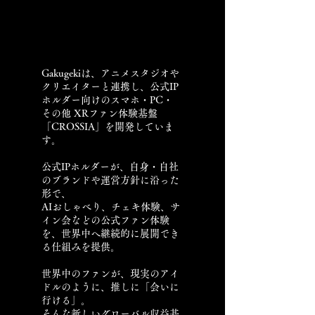
Gakugekiは、アニメスタジオや
クリエイターと連携し、公式IP
ホルダー向けのスマホ・PC・
その他 XRファン体験基盤
「CROSSIA」を開発していま
す。
公式IPホルダーが、自身・自社
のブランドや運営方針に沿った
形で、
AIおしゃべり、チェキ体験、サ
イン会などの公式ファン体験
を、世界中へ継続的に展開でき
る仕組みを提供。
世界中のファンが、現実のアイ
ドルのように、推しに「会いに
行ける」。
そんな新しいグローバル収益基