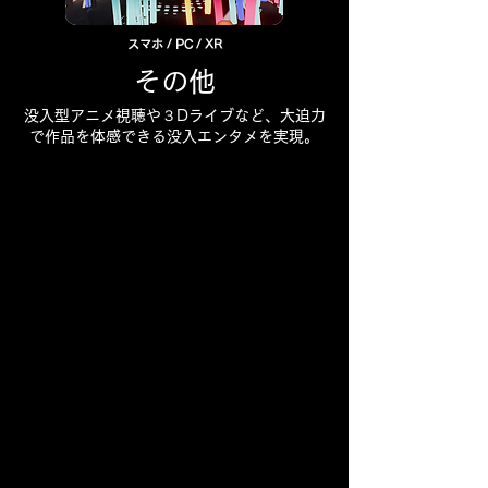
スマホ / PC / XR
その他
没入型アニメ視聴や３Dライブなど、大迫力
で作品を体感できる​
没入エンタメを実現。
ENTERTAINMENT
ENTERTAINMENT
×
×
CUTTING-EDGE TECHNOLOGY
CUTTING-EDGE TECHNOLOGY