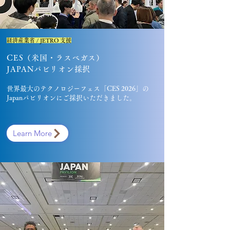
経済産業省 / JETRO 支援
CES（米国・ラスベガス）
​JAPANパビリオン採択
世界最大のテクノロジーフェス「CES 2026」の
​Japanパビリオンにご採択いただきました。
Learn More