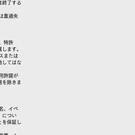
は終了する
は重過失
、特許
属します。
スまたは
他してはな
用許諾が
囲を除きま
名、イベ
）につい
とを保証し