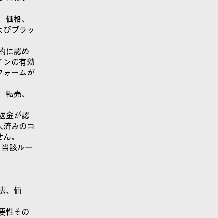
、価格、
よびプラッ
的に認め
インの有効
フォームが
、転売、
返金が認
入済みのコ
せん。
、当該ルー
法、価
要性その