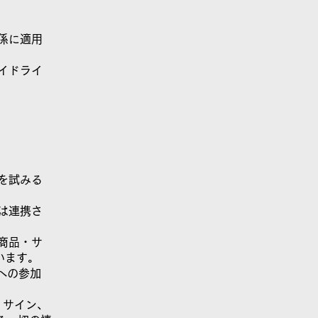
係に適用
イドライ
を試みる
は連携さ
商品・サ
います。
への参加
、サイン、