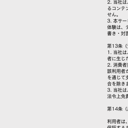
2. 当
るコンテ
せん。
3. 本
体験は、
書き・対
第13条
1. 当
者に生じ
2. 消
該利用者
を通じて
合を除き
3. 当
法令上免
第14条
利用者は
保証する