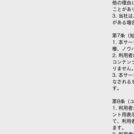
他の理由
ことがあ
3. 当
がある場
第7条（
1. 本
権、ノウ
2. 利
コンテン
りません
3. 本
なされる
す。
第8条（
1. 利
ント用表
て、利用
ます。