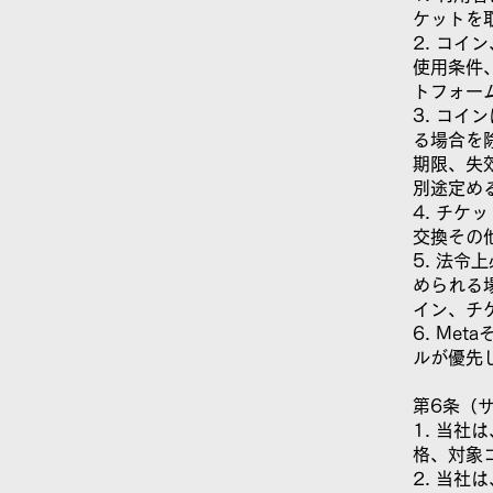
ケットを
2. コ
使用条件
トフォー
3. コ
る場合を
期限、失
別途定め
4. チ
交換その
5. 法
められる
イン、チ
6. M
ルが優先
第6条（
1. 当
格、対象
2. 当