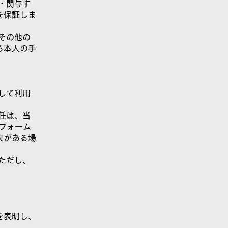
・関与す
を保証しま
その他の
る本人の手
して利用
任は、当
フォーム
失がある場
ただし、
を表明し、