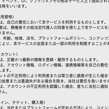
、イベント、UI、ソフトウェアその他本サービス上で提供され
表現をいいます。
利用資格）
用者は、自己の責任において本サービスを利用するものとします。
成年者は、親権者その他法定代理人の同意を得た上で本サービスを
りません。
社は、年齢、地域、法令、プラットフォームポリシー、コンテンツ
により、本サービスの全部または一部の利用を制限することが
アカウント）
用者は、正確かつ最新の情報を登録・維持するものとします。
用者は、アカウント情報、ログイン情報、連携情報等を自己の責任
します。
カウントの不正利用により利用者または第三者に損害が生じた場合
の故意または重過失がある場合を除き、当社は責任を負いませ
用者は、アカウントの不正利用を認識した場合、直ちに当社に通知
せん。
コイン、チケット、購入等）
用者は、当社またはプラットフォームが定める方法により、コイン