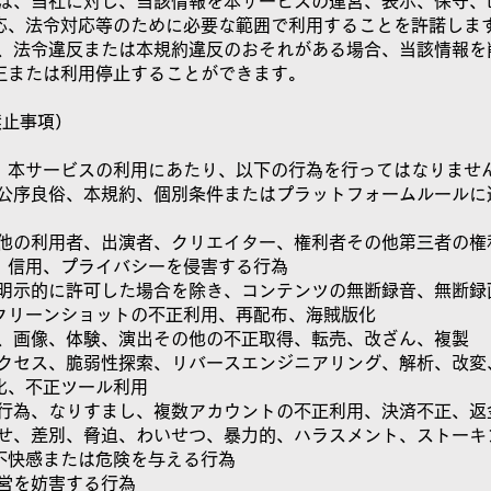
用者は、当社に対し、当該情報を本サービスの運営、表示、保守、
応、法令対応等のために必要な範囲で利用することを許諾しま
社は、法令違反または本規約違反のおそれがある場合、当該情報を
正または利用停止することができます。
禁止事項）
、本サービスの利用にあたり、以下の行為を行ってはなりませ
令、公序良俗、本規約、個別条件またはプラットフォームルールに
社、他の利用者、出演者、クリエイター、権利者その他第三者の権
、信用、プライバシーを侵害する行為
社が明示的に許可した場合を除き、コンテンツの無断録音、無断録
クリーンショットの不正利用、再配布、海賊版化
イン、画像、体験、演出その他の不正取得、転売、改ざん、複製
正アクセス、脆弱性探索、リバースエンジニアリング、解析、改変
化、不正ツール利用
ート行為、なりすまし、複数アカウントの不正利用、決済不正、返
がらせ、差別、脅迫、わいせつ、暴力的、ハラスメント、ストーキ
不快感または危険を与える行為
運営を妨害する行為