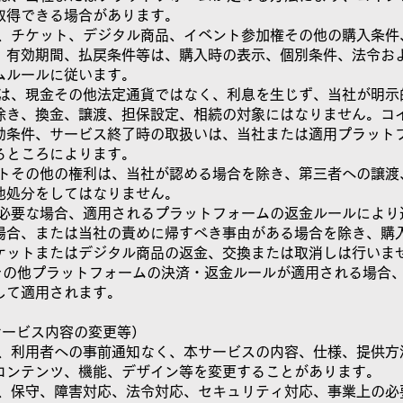
取得できる場合があります。
イン、チケット、デジタル商品、イベント参加権その他の購入条件
、有効期間、払戻条件等は、購入時の表示、個別条件、法令お
ムルールに従います。
インは、現金その他法定通貨ではなく、利息を生じず、当社が明示
除き、換金、譲渡、担保設定、相続の対象にはなりません。コ
効条件、サービス終了時の取扱いは、当社または適用プラット
るところによります。
ケットその他の権利は、当社が認める場合を除き、第三者への譲渡
他処分をしてはなりません。
令上必要な場合、適用されるプラットフォームの返金ルールにより
場合、または当社の責めに帰すべき事由がある場合を除き、購
ケットまたはデジタル商品の返金、交換または取消しは行いま
etaその他プラットフォームの決済・返金ルールが適用される場合
して適用されます。
サービス内容の変更等）
社は、利用者への事前通知なく、本サービスの内容、仕様、提供方
コンテンツ、機能、デザイン等を変更することがあります。
社は、保守、障害対応、法令対応、セキュリティ対応、事業上の必