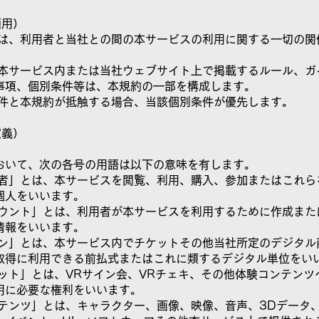
適用）
規約は、利用者と当社との間の本サービスの利用に関する一切の関
。
社が本サービス内または当社ウェブサイト上で掲載するルール、ガ
事項、個別条件等は、本規約の一部を構成します。
別条件と本規約が抵触する場合、当該個別条件が優先します。
定義）
おいて、次の各号の用語は以下の意味を有します。
利用者」とは、本サービスを閲覧、利用、購入、参加またはこれら
個人をいいます。
アカウント」とは、利用者が本サービスを利用するために作成また
情報をいいます。
コイン」とは、本サービス内でチケットその他当社所定のデジタル
取得に利用できる前払式またはこれに類するデジタル単位をい
チケット」とは、VRサイン会、VRチェキ、その他体験コンテンツ
用に必要な権利をいいます。
コンテンツ」とは、キャラクター、画像、映像、音声、3Dデータ