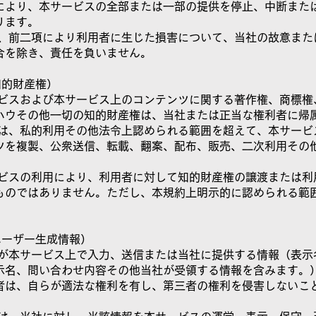
により、本サービスの全部または一部の提供を停止、中断また
ります。
社は、前二項により利用者に生じた損害について、当社の故意また
合を除き、責任を負いません。
知的財産権）
サービスおよび本サービス上のコンテンツに関する著作権、商標権
ハウその他一切の知的財産権は、当社または正当な権利者に帰
用者は、私的利用その他法令上認められる範囲を超えて、本サービ
ツを複製、公衆送信、転載、翻案、配布、販売、二次利用その
。
サービスの利用により、利用者に対して知的財産権の譲渡または利
ものではありません。ただし、本規約上明示的に認められる範
ユーザー生成情報）
用者が本サービス上で入力、送信または当社に提供する情報（表示
示名、問い合わせ内容その他当社が受領する情報を含みます。
者は、自らが適法な権利を有し、第三者の権利を侵害しないこ