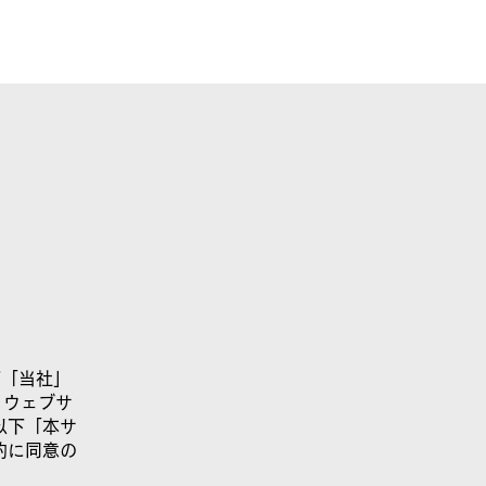
b検証版
実績
会社
下「当社」
、ウェブサ
以下「本サ
約に同意の