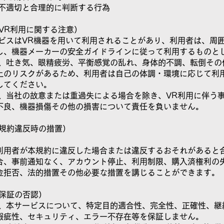
社が不適切と合理的に判断する行為
（VR利用に関する注意）
サービスはVR機器を用いて利用されることがあり、利用者は、周
し、機器メーカーの安全ガイドラインに従って利用するものと
まい、吐き気、眼精疲労、平衡感覚の乱れ、身体的不調、転倒その
上のリスクがあるため、利用者は自己の体調・環境に応じて利
してください。
社は、当社の故意または重過失による場合を除き、VR利用に伴う
不良、機器損傷その他の損害について責任を負いません。
（規約違反時の措置）
利用者が本規約に違反した場合または違反するおそれがあると
合、事前通知なく、アカウント停止、利用制限、購入済権利の
金拒否、法的措置その他必要な措置を講じることができます。
（保証の否認）
社は、本サービスについて、特定目的適合性、完全性、正確性、継
瑕疵性、セキュリティ、エラー不存在等を保証しません。