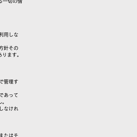
る一切の情
利用しな
方針その
あります。
で管理す
であって
ん。
しなけれ
またはチ