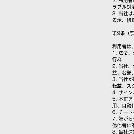
2. 利
ラブル対
3. 当
表示、修
第9条（
利用者は
1. 法
行為
2. 当
益、名誉
3. 当
転載、ス
4. サ
5. 不
用、自動
6. チ
7. 嫌
他他者に
8. 当社