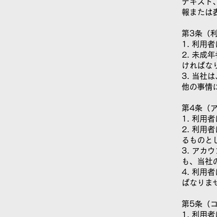
テキスト
報または
第3条（
1. 利
2. 未
ければな
3. 当
他の事情
第4条（
1. 利
2. 利
るものと
3. ア
も、当社
4. 利
ばなりま
第5条（
1. 利