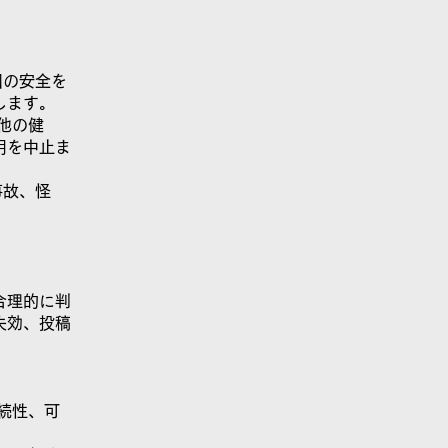
囲の安全を
します。
他の健
用を中止ま
事故、怪
合理的に判
失効、投稿
続性、可