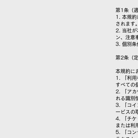
第1条（
1. 本
されます
2. 当
ン、注意
3. 個
第2条（
本規約に
1. 「
すべての
2. 「
れる識別
3. 「
ービスの
4. 「
または利
5. 「