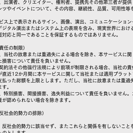
社は、出演者、クリエイター、権利者、提携先その他第三者が提供
ンツやイベントについて、その内容、継続性、品質、可用性等
サービス上で表示されるサイン、画像、演出、コミュニケーション
デジタル演出またはシステム上の表現を含み、現実世界におけ
面対応と同一であることを保証するものではありません。
（責任の制限）
社は、当社の故意または重過失による場合を除き、本サービスに関
た損害について責任を負いません。
費者契約法その他強行法規により前項が制限される場合、当社の責
が直近12か月間に本サービスに関して当社または適用プラット
支払った総額を上限とします。ただし、当社に故意または重過
ます。
社は、特別損害、間接損害、逸失利益について責任を負いません。
責が認められない場合を除きます。
（反社会的勢力の排除）
、反社会的勢力に該当せず、またこれらと関係を有しないこと
ものとします。