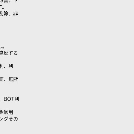
改善、ト
す。
削除、非
ん。
違反する
利、利
画、無断
、BOT利
金濫用
ングその