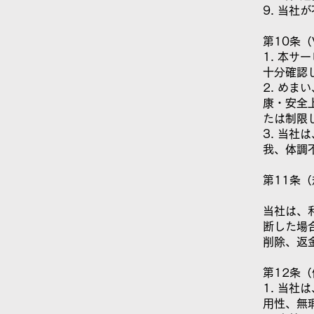
9. 当
第10条
1. 本
十分確認
2. め
康・安全
たは制限
3. 当
我、体調
第11条
当社は、
断した場
削除、返
第12条
1. 当
用性、無